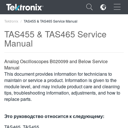
×
Tektronix
TAS455 & TAS465 Service Manual
TAS455 & TAS465 Service
Manual
ENGLISH
Analog Oscilloscopes B020099 and Below Service
FRANÇAIS
Manual
This document provides information for technicians to
DEUTSCH
maintain or service a product. Information is given to the
module level, and may include product care and cleaning
VIỆT NAM
tips, troubleshooting information, adjustments, and how to
replace parts.
简体中文
日本語
Это руководство относится к следующему:
한국어
TAS465, TAS455