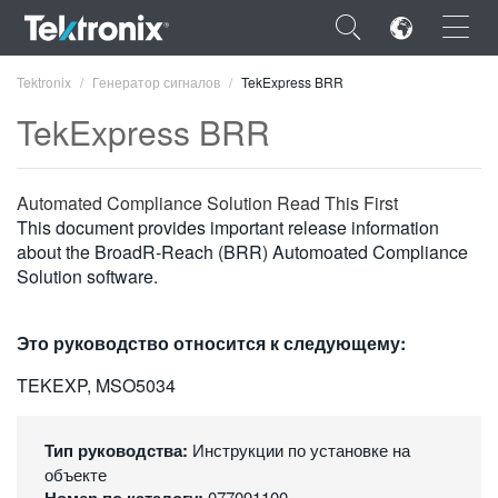
×
Tektronix
Генератор сигналов
TekExpress BRR
TekExpress BRR
Automated Compliance Solution Read This First
ENGLISH
This document provides important release information
about the BroadR-Reach (BRR) Automoated Compliance
FRANÇAIS
Solution software.
DEUTSCH
Это руководство относится к следующему:
VIỆT NAM
TEKEXP, MSO5034
简体中文
日本語
Тип руководства:
Инструкции по установке на
объекте
한국어
077091100