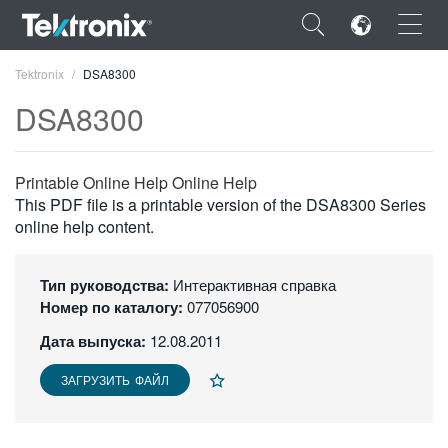
×
Tektronix
DSA8300
DSA8300
Printable Online Help Online Help
ENGLISH
This PDF file is a printable version of the DSA8300 Series
online help content.
FRANÇAIS
DEUTSCH
Тип руководства:
Интерактивная справка
Номер по каталогу:
077056900
VIỆT NAM
Дата выпуска:
12.08.2011
简体中文
ЗАГРУЗИТЬ ФАЙЛ
日本語
한국어