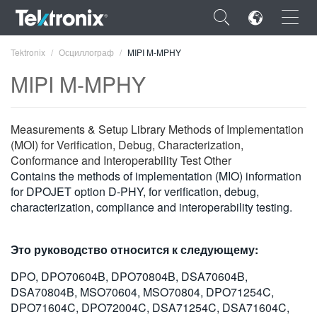
×
Tektronix
Осциллограф
MIPI M-MPHY
MIPI M-MPHY
Measurements & Setup Library Methods of Implementation
ENGLISH
(MOI) for Verification, Debug, Characterization,
Conformance and Interoperability Test Other
FRANÇAIS
Contains the methods of implementation (MIO) information
for DPOJET option D-PHY, for verification, debug,
DEUTSCH
characterization, compliance and interoperability testing.
VIỆT NAM
简体中文
Это руководство относится к следующему:
DPO, DPO70604B, DPO70804B, DSA70604B,
日本語
DSA70804B, MSO70604, MSO70804, DPO71254C,
한국어
DPO71604C, DPO72004C, DSA71254C, DSA71604C,