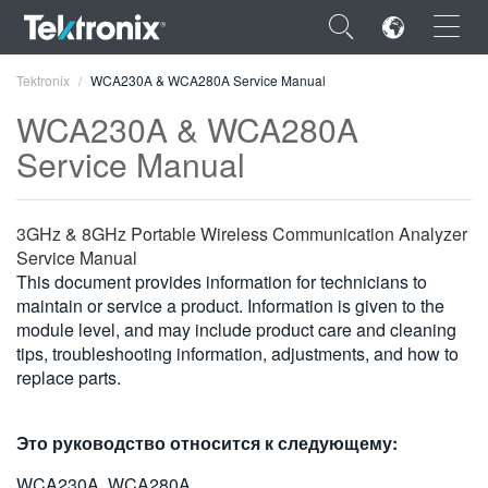
×
Tektronix
WCA230A & WCA280A Service Manual
WCA230A & WCA280A
Service Manual
ENGLISH
3GHz & 8GHz Portable Wireless Communication Analyzer
FRANÇAIS
Service Manual
This document provides information for technicians to
DEUTSCH
maintain or service a product. Information is given to the
module level, and may include product care and cleaning
VIỆT NAM
tips, troubleshooting information, adjustments, and how to
replace parts.
简体中文
日本語
Это руководство относится к следующему:
한국어
WCA230A, WCA280A