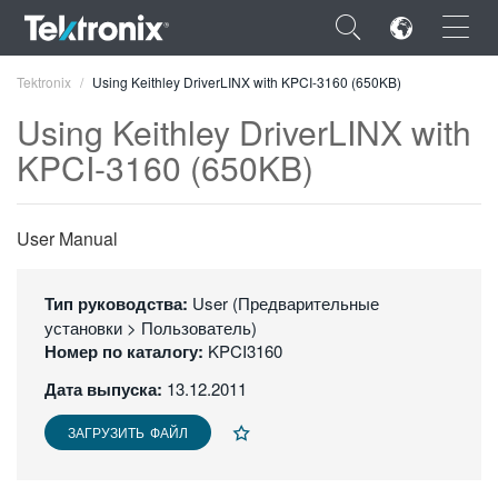
×
Tektronix
Using Keithley DriverLINX with KPCI-3160 (650KB)
Using Keithley DriverLINX with
KPCI-3160 (650KB)
ENGLISH
User Manual
FRANÇAIS
Тип руководства:
DEUTSCH
User (Предварительные
установки > Пользователь)
VIỆT NAM
Номер по каталогу:
KPCI3160
Дата выпуска:
13.12.2011
简体中文
日本語
ЗАГРУЗИТЬ ФАЙЛ
한국어