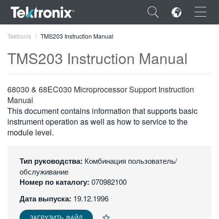
×
Tektronix
TMS203 Instruction Manual
TMS203 Instruction Manual
68030 & 68EC030 Microprocessor Support Instruction
ENGLISH
Manual
This document contains information that supports basic
FRANÇAIS
instrument operation as well as how to service to the
module level.
DEUTSCH
VIỆT NAM
Тип руководства:
Комбинация пользователь/
обслуживание
简体中文
Номер по каталогу:
070982100
日本語
Дата выпуска:
19.12.1996
한국어
ЗАГРУЗИТЬ ФАЙЛ