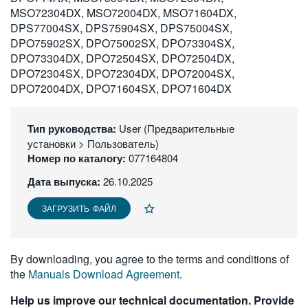
MSO72304DX, MSO72004DX, MSO71604DX,
繁體中文
DPS77004SX, DPS75904SX, DPS75004SX,
DPO75902SX, DPO75002SX, DPO73304SX,
DPO73304DX, DPO72504SX, DPO72504DX,
DPO72304SX, DPO72304DX, DPO72004SX,
DPO72004DX, DPO71604SX, DPO71604DX
Тип руководства:
User (Предварительные
установки > Пользователь)
Номер по каталогу:
077164804
Дата выпуска:
26.10.2025
ЗАГРУЗИТЬ ФАЙЛ
By downloading, you agree to the terms and conditions of
the
Manuals Download Agreement
.
Help us improve our technical documentation. Provide