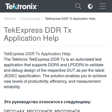
×
Tektronix
Осциллограф
TekExpress DDR Tx Application Help
TekExpress DDR Tx
Application Help
ENGLISH
TekExpress DDR Tx Application Help
FRANÇAIS
The Tektronix TekExpress DDR Tx is an automated test
application that supports DDR5 and LPDDR5 to validate
DEUTSCH
and debug design of the respective DUT as per the latest
JEDEC specification. The solution enables you to achieve
VIỆT NAM
new levels of productivity, efficiency, and measurement
reliability.
简体中文
日本語
Это руководство относится к следующему:
한국어
DPO714AX, MSO73304DX, MSO72504DX,