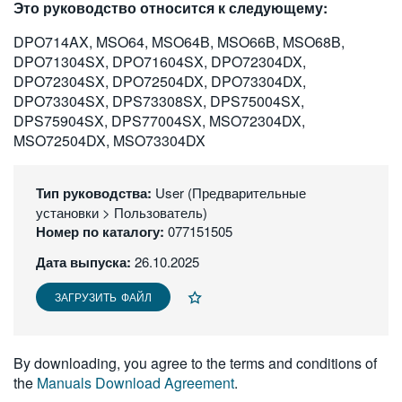
Это руководство относится к следующему:
繁體中文
DPO714AX, MSO64, MSO64B, MSO66B, MSO68B,
DPO71304SX, DPO71604SX, DPO72304DX,
DPO72304SX, DPO72504DX, DPO73304DX,
DPO73304SX, DPS73308SX, DPS75004SX,
DPS75904SX, DPS77004SX, MSO72304DX,
MSO72504DX, MSO73304DX
Тип руководства:
User (Предварительные
установки > Пользователь)
Номер по каталогу:
077151505
Дата выпуска:
26.10.2025
ЗАГРУЗИТЬ ФАЙЛ
By downloading, you agree to the terms and conditions of
the
Manuals Download Agreement
.