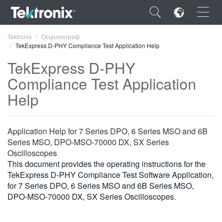
×
Tektronix
Осциллограф
TekExpress D-PHY Compliance Test Application Help
TekExpress D-PHY
Compliance Test Application
Help
ENGLISH
FRANÇAIS
Application Help for 7 Series DPO, 6 Series MSO and 6B
DEUTSCH
Series MSO, DPO-MSO-70000 DX, SX Series
Oscilloscopes
VIỆT NAM
This document provides the operating instructions for the
简体中文
TekExpress D-PHY Compliance Test Software Application,
for 7 Series DPO, 6 Series MSO and 6B Series MSO,
日本語
DPO-MSO-70000 DX, SX Series Oscilloscopes.
한국어