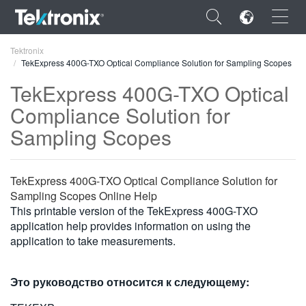
×
Tektronix
TekExpress 400G-TXO Optical Compliance Solution for Sampling Scopes
TekExpress 400G-TXO Optical
Compliance Solution for
Sampling Scopes
ENGLISH
FRANÇAIS
TekExpress 400G-TXO Optical Compliance Solution for
DEUTSCH
Sampling Scopes Online Help
This printable version of the TekExpress 400G-TXO
VIỆT NAM
application help provides information on using the
简体中文
application to take measurements.
日本語
Это руководство относится к следующему:
한국어