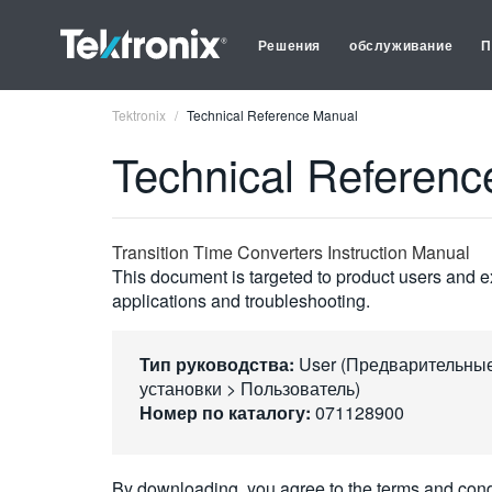
Решения
обслуживание
П
Tektronix
Technical Reference Manual
Technical Referen
Transition Time Converters Instruction Manual
This document is targeted to product users and ex
applications and troubleshooting.
Тип руководства:
User (Предварительны
установки > Пользователь)
Номер по каталогу:
071128900
By downloading, you agree to the terms and cond