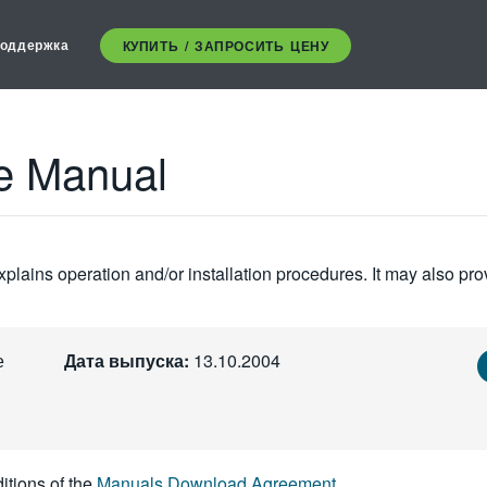
оддержка
КУПИТЬ / ЗАПРОСИТЬ ЦЕНУ
ce Manual
plains operation and/or installation procedures. It may also pro
е
Дата выпуска:
13.10.2004
itions of the
Manuals Download Agreement
.