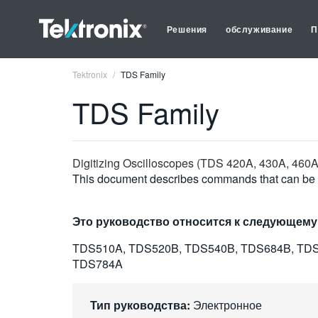
Решения
обслуживание
П
Tektronix
TDS Family
TDS Family
Digitizing Oscilloscopes (TDS 420A, 430A, 460
This document describes commands that can be us
Это руководство относится к следующему
TDS510A, TDS520B, TDS540B, TDS684B, TDS
TDS784A
Тип руководства:
Электронное