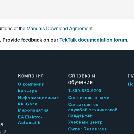
itions of the
Manuals Download Agreement
.
. Provide feedback on our
TekTalk documentation forum
.
Компания
Справка и
П
обучение
О компании
По
1-800-833-9200
Карьера
Свяжитесь с нами
Информационные
выпуски
Связаться со
службой технической
Мероприятия
поддержки
EA Elektro-
Учебный центр
Automatik
ия
Owner Resources
ого