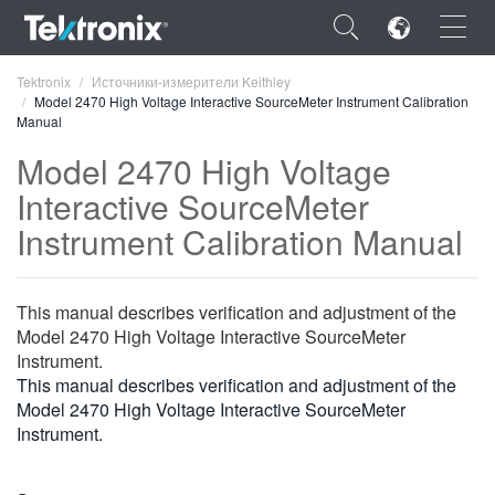
×
Tektronix
Источники-измерители Keithley
Model 2470 High Voltage Interactive SourceMeter Instrument Calibration
Manual
Model 2470 High Voltage
Interactive SourceMeter
ENGLISH
Instrument Calibration Manual
FRANÇAIS
DEUTSCH
This manual describes verification and adjustment of the
Model 2470 High Voltage Interactive SourceMeter
VIỆT NAM
Instrument.
This manual describes verification and adjustment of the
简体中文
Model 2470 High Voltage Interactive SourceMeter
日本語
Instrument.
한국어