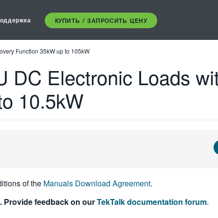
оддержка
КУПИТЬ / ЗАПРОСИТЬ ЦЕНУ
covery Function 35kW up to 105kW
 DC Electronic Loads wi
to 10.5kW
itions of the
Manuals Download Agreement
.
. Provide feedback on our
TekTalk documentation forum
.