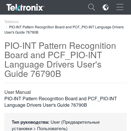
×
Tektronix
PIO-INT Pattern Recognition Board and PCF_PIO-INT Language Drivers
User's Guide 76790B
PIO-INT Pattern Recognition
Board and PCF_PIO-INT
ENGLISH
Language Drivers User's
FRANÇAIS
Guide 76790B
DEUTSCH
VIỆT NAM
User Manual
PIO-INT Pattern Recognition Board and PCF_PIO-INT
简体中文
Language Drivers User's Guide 76790B
日本語
Тип руководства:
User (Предварительные
한국어
установки > Пользователь)