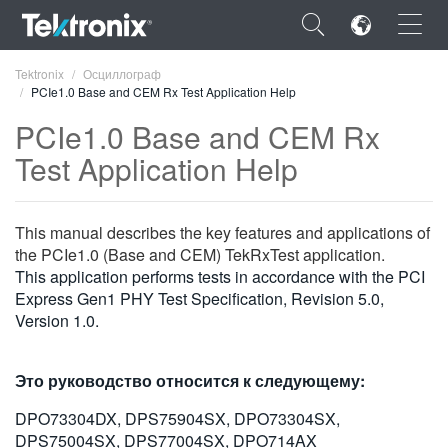
×
Tektronix
Осциллограф
PCIe1.0 Base and CEM Rx Test Application Help
PCIe1.0 Base and CEM Rx
Test Application Help
ENGLISH
This manual describes the key features and applications of
FRANÇAIS
the PCIe1.0 (Base and CEM) TekRxTest application.
DEUTSCH
This application performs tests in accordance with the PCI
Express Gen1 PHY Test Specification, Revision 5.0,
VIỆT NAM
Version 1.0.
简体中文
Это руководство относится к следующему:
日本語
DPO73304DX, DPS75904SX, DPO73304SX,
한국어
DPS75004SX, DPS77004SX, DPO714AX