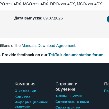
PO72504DX, MSO72504DX, DPO72304DX, MSO72304DX
Дата выпуска:
09.07.2025
itions of the
Manuals Download Agreement
.
. Provide feedback on our
TekTalk documentation forum
.
Компания
Справка и
П
обучение
О компании
По
1-800-833-9200
Карьера
Свяжитесь с нами
Информационные
выпуски
Связаться со