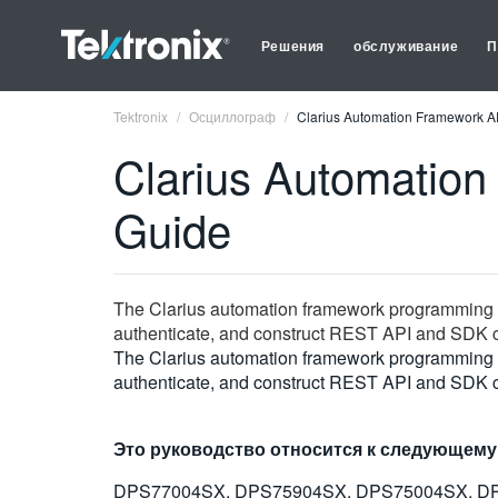
Решения
обслуживание
П
Tektronix
Осциллограф
Clarius Automation Framework 
Clarius Automatio
Guide
The Clarius automation framework programming gu
authenticate, and construct REST API and SDK c
The Clarius automation framework programming gu
authenticate, and construct REST API and SDK c
Это руководство относится к следующему
DPS77004SX, DPS75904SX, DPS75004SX, D