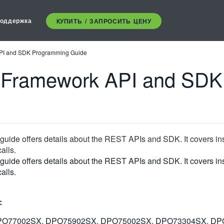
оддержка
КУПИТЬ / ЗАПРОСИТЬ ЦЕНУ
API and SDK Programming Guide
n Framework API and SD
ide offers details about the REST APIs and SDK. It covers ins
alls.
ide offers details about the REST APIs and SDK. It covers ins
alls.
:
PO77002SX, DPO75902SX, DPO75002SX, DPO73304SX, DP