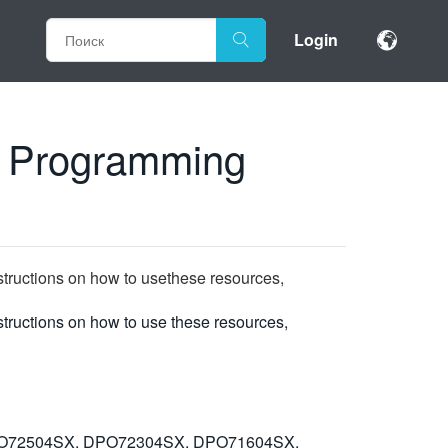
Login
K Programming
tructions on how to usethese resources,
tructions on how to use these resources,
O72504SX, DPO72304SX, DPO71604SX,