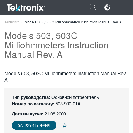
×
Tektronix
Models 503, 503C Milliohmmeters Instruction Manual Rev. A
Models 503, 503C
Milliohmmeters Instruction
Manual Rev. A
ENGLISH
FRANÇAIS
Models 503, 503C Milliohmmeters Instruction Manual Rev.
A
DEUTSCH
VIỆT NAM
Тип руководства:
Основной потребитель
Номер по каталогу:
503-900-01A
简体中文
Дата выпуска:
21.08.2009
日本語
ЗАГРУЗИТЬ ФАЙЛ
한국어