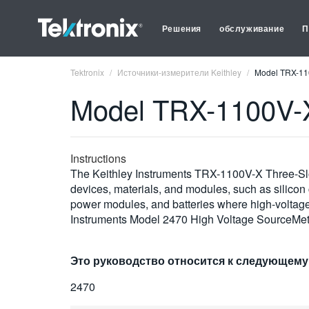
Решения
обслуживание
П
Tektronix
Источники-измерители Keithley
Model TRX-110
Model TRX-1100V-X 
Instructions
The Keithley Instruments TRX-1100V-X Three-Slot 
devices, materials, and modules, such as silicon
power modules, and batteries where high-voltage
Instruments Model 2470 High Voltage SourceMet
Это руководство относится к следующему
2470