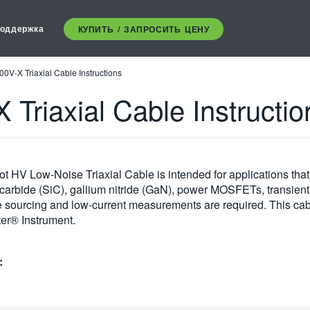
оддержка
КУПИТЬ / ЗАПРОСИТЬ ЦЕНУ
0V-X Triaxial Cable Instructions
Triaxial Cable Instructio
HV Low-Noise Triaxial Cable is intended for applications that 
 carbide (SiC), gallium nitride (GaN), power MOSFETs, transient 
 sourcing and low-current measurements are required. This cab
er® Instrument.
: