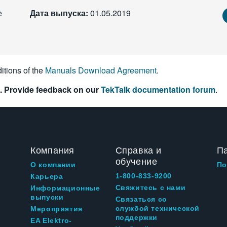
е
Дата выпуска:
01.05.2019
itions of the
Manuals Download Agreement
.
. Provide feedback on our
TekTalk documentation forum
.
Компания
Справка и
П
обучение
О компании
По
1-800-833-9200
Карьера
Свяжитесь с нами
Информационные
выпуски
Связаться со
службой технической
Мероприятия
поддержки
EA Elektro-