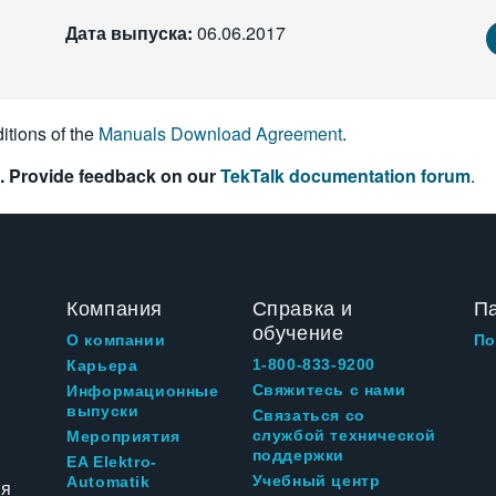
Дата выпуска:
06.06.2017
itions of the
Manuals Download Agreement
.
. Provide feedback on our
TekTalk documentation forum
.
Компания
Справка и
П
обучение
О компании
По
1-800-833-9200
Карьера
Свяжитесь с нами
Информационные
выпуски
Связаться со
службой технической
Мероприятия
поддержки
EA Elektro-
Учебный центр
Automatik
ия