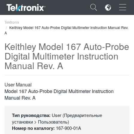
×
Tektronix
Keithley Model 167 Auto-Probe Digital Multimeter Instruction Manual Rev.
A
Keithley Model 167 Auto-Probe
Digital Multimeter Instruction
ENGLISH
Manual Rev. A
FRANÇAIS
DEUTSCH
User Manual
Model 167 Auto-Probe Digital Multimeter Instruction
VIỆT NAM
Manual Rev. A
简体中文
Тип руководства:
User (Предварительные
日本語
установки > Пользователь)
Номер по каталогу:
167-900-01A
한국어