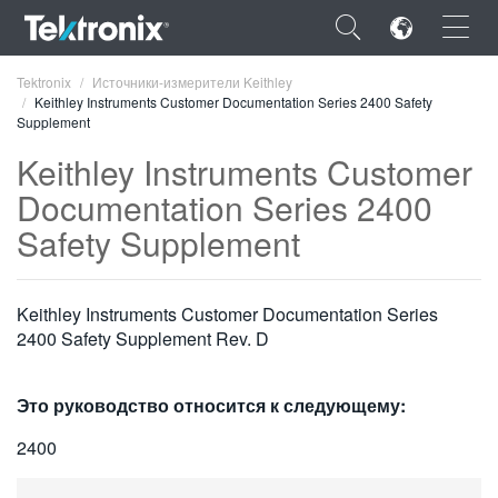
×
Tektronix
Источники-измерители Keithley
Keithley Instruments Customer Documentation Series 2400 Safety
Supplement
Keithley Instruments Customer
Documentation Series 2400
ENGLISH
Safety Supplement
FRANÇAIS
DEUTSCH
Keithley Instruments Customer Documentation Series
2400 Safety Supplement Rev. D
VIỆT NAM
简体中文
Это руководство относится к следующему:
日本語
2400
한국어