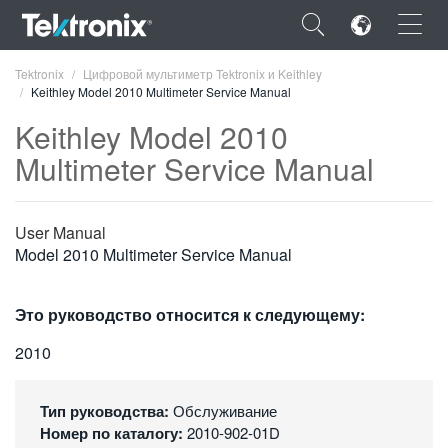
×
Tektronix
Цифровой мультиметр Tektronix и Keithley
Keithley Model 2010 Multimeter Service Manual
Keithley Model 2010
Multimeter Service Manual
ENGLISH
User Manual
FRANÇAIS
Model 2010 Multimeter Service Manual
DEUTSCH
VIỆT NAM
Это руководство относится к следующему:
简体中文
2010
日本語
Тип руководства:
Обслуживание
한국어
Номер по каталогу:
2010-902-01D