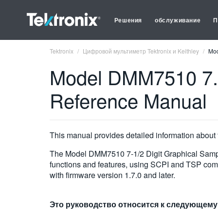
Решения
обслуживание
П
Tektronix
Цифровой мультиметр Tektronix и Keithley
Mod
Model DMM7510 7.5 
Reference Manual
This manual provides detailed information abou
The Model DMM7510 7-1/2 Digit Graphical Sampli
functions and features, using SCPI and TSP comm
with firmware version 1.7.0 and later.
Это руководство относится к следующему