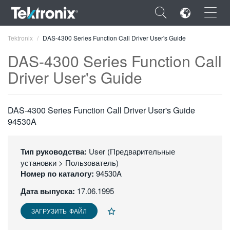
×
Tektronix
DAS-4300 Series Function Call Driver User's Guide
DAS-4300 Series Function Call
Driver User's Guide
ENGLISH
DAS-4300 Series Function Call Driver User's Guide
FRANÇAIS
94530A
DEUTSCH
Тип руководства:
User (Предварительные
VIỆT NAM
установки > Пользователь)
Номер по каталогу:
94530A
简体中文
Дата выпуска:
17.06.1995
日本語
ЗАГРУЗИТЬ ФАЙЛ
한국어