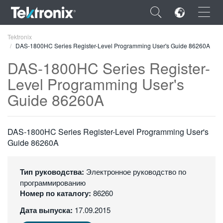
×
Tektronix
DAS-1800HC Series Register-Level Programming User's Guide 86260A
DAS-1800HC Series Register-
Level Programming User's
Guide 86260A
ENGLISH
FRANÇAIS
DAS-1800HC Series Register-Level Programming User's
DEUTSCH
Guide 86260A
VIỆT NAM
Тип руководства:
Электронное руководство по
简体中文
программированию
Номер по каталогу:
86260
日本語
Дата выпуска:
17.09.2015
한국어