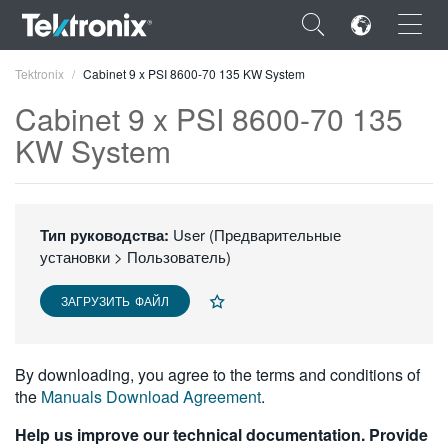
×
Tektronix
Cabinet 9 x PSI 8600-70 135 KW System
Cabinet 9 x PSI 8600-70 135
KW System
ENGLISH
FRANÇAIS
Тип руководства:
User (Предварительные
установки > Пользователь)
DEUTSCH
ЗАГРУЗИТЬ ФАЙЛ
VIỆT NAM
简体中文
By downloading, you agree to the terms and conditions of
日本語
the
Manuals Download Agreement
.
한국어
Help us improve our technical documentation. Provide