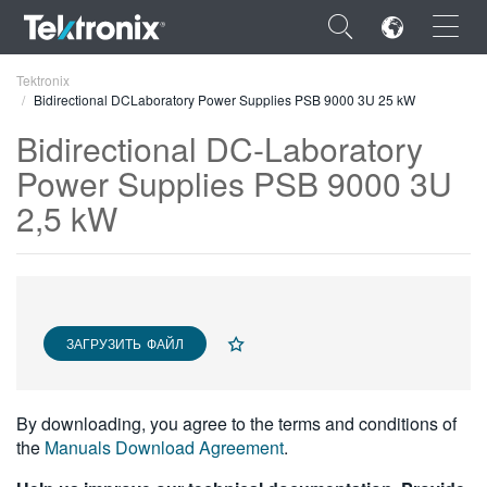
×
Tektronix
Bidirectional DCLaboratory Power Supplies PSB 9000 3U 25 kW
Bidirectional DC-Laboratory
Power Supplies PSB 9000 3U
2,5 kW
ENGLISH
FRANÇAIS
DEUTSCH
VIỆT NAM
ЗАГРУЗИТЬ ФАЙЛ
简体中文
By downloading, you agree to the terms and conditions of
日本語
the
Manuals Download Agreement
.
한국어