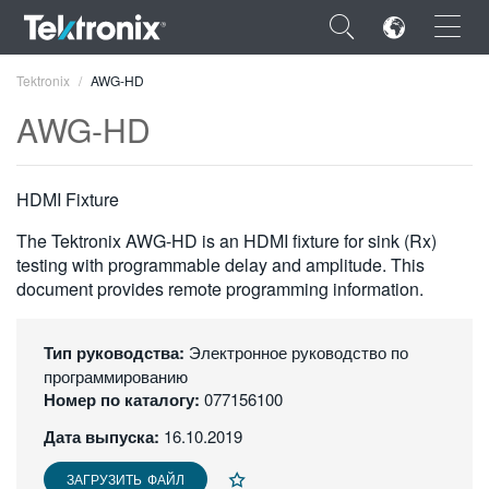
×
Tektronix
AWG-HD
AWG-HD
HDMI Fixture
ENGLISH
The Tektronix AWG-HD is an HDMI fixture for sink (Rx)
FRANÇAIS
testing with programmable delay and amplitude. This
document provides remote programming information.
DEUTSCH
VIỆT NAM
Тип руководства:
Электронное руководство по
программированию
简体中文
Номер по каталогу:
077156100
日本語
Дата выпуска:
16.10.2019
한국어
ЗАГРУЗИТЬ ФАЙЛ