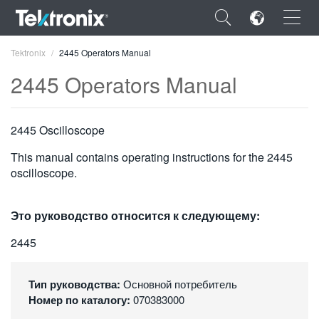
×
Tektronix
2445 Operators Manual
2445 Operators Manual
2445 Oscilloscope
ENGLISH
This manual contains operating instructions for the 2445
FRANÇAIS
oscilloscope.
DEUTSCH
Это руководство относится к следующему:
VIỆT NAM
2445
简体中文
日本語
Тип руководства:
Основной потребитель
Номер по каталогу:
070383000
한국어