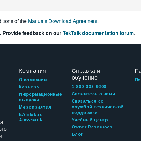
itions of the
Manuals Download Agreement
.
. Provide feedback on our
TekTalk documentation forum
.
Компания
Справка и
П
обучение
О компании
По
1-800-833-9200
Карьера
Свяжитесь с нами
Информационные
выпуски
Связаться со
службой технической
Мероприятия
поддержки
EA Elektro-
Учебный центр
Automatik
ия
Owner Resources
ого
Блог
и