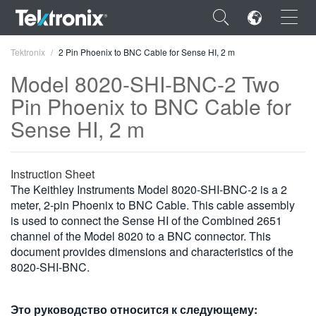
×
Tektronix
2 Pin Phoenix to BNC Cable for Sense HI, 2 m
Model 8020-SHI-BNC-2 Two
Pin Phoenix to BNC Cable for
Sense HI, 2 m
ENGLISH
FRANÇAIS
Instruction Sheet
The Keithley Instruments Model 8020-SHI-BNC-2 is a 2
DEUTSCH
meter, 2-pin Phoenix to BNC Cable. This cable assembly
is used to connect the Sense HI of the Combined 2651
VIỆT NAM
channel of the Model 8020 to a BNC connector. This
简体中文
document provides dimensions and characteristics of the
8020-SHI-BNC.
日本語
한국어
Это руководство относится к следующему: