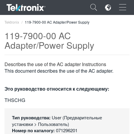
×
Tektronix
119-7900-00 AC Adapter/Power Supply
119-7900-00 AC
Adapter/Power Supply
ENGLISH
Describes the use of the AC adapter Instructions
FRANÇAIS
This document describes the use of the AC adapter.
DEUTSCH
Это руководство относится к следующему:
VIỆT NAM
THSCHG
简体中文
日本語
Тип руководства:
User (Предварительные
установки > Пользователь)
한국어
Номер по каталогу:
071296201