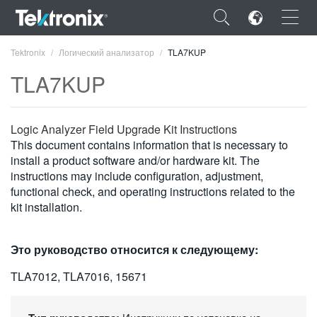
×
Tektronix
Логический анализатор
TLA7KUP
TLA7KUP
Logic Analyzer Field Upgrade Kit Instructions
ENGLISH
This document contains information that is necessary to
install a product software and/or hardware kit. The
FRANÇAIS
instructions may include configuration, adjustment,
functional check, and operating instructions related to the
DEUTSCH
kit installation.
VIỆT NAM
简体中文
Это руководство относится к следующему:
TLA7012, TLA7016, 15671
日本語
한국어