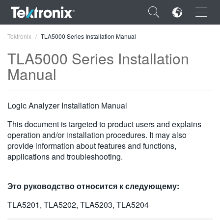
×
Tektronix
TLA5000 Series Installation Manual
TLA5000 Series Installation
Manual
ENGLISH
Logic Analyzer Installation Manual
FRANÇAIS
This document is targeted to product users and explains
DEUTSCH
operation and/or installation procedures. It may also
provide information about features and functions,
VIỆT NAM
applications and troubleshooting.
简体中文
Это руководство относится к следующему:
日本語
TLA5201, TLA5202, TLA5203, TLA5204
한국어