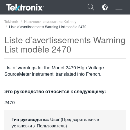
×
Tektronix
Источники-измерители Keithley
Liste d’avertissements Warning List modèle 2470
Liste d’avertissements Warning
List modèle 2470
ENGLISH
List of warnings for the Model 2470 High Voltage
FRANÇAIS
SourceMeter Instrument translated into French.
DEUTSCH
VIỆT NAM
Это руководство относится к следующему:
简体中文
2470
日本語
Тип руководства:
User (Предварительные
한국어
установки > Пользователь)