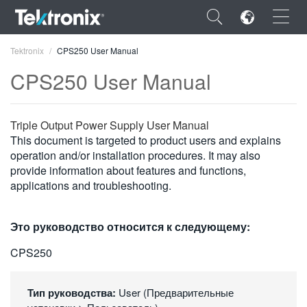
×
Tektronix
CPS250 User Manual
CPS250 User Manual
Triple Output Power Supply User Manual
ENGLISH
This document is targeted to product users and explains
operation and/or installation procedures. It may also
FRANÇAIS
provide information about features and functions,
applications and troubleshooting.
DEUTSCH
VIỆT NAM
Это руководство относится к следующему:
简体中文
CPS250
日本語
Тип руководства:
User (Предварительные
한국어