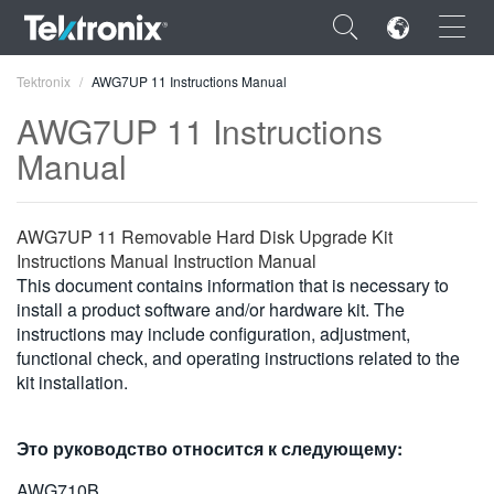
×
Tektronix
AWG7UP 11 Instructions Manual
AWG7UP 11 Instructions
Manual
ENGLISH
AWG7UP 11 Removable Hard Disk Upgrade Kit
FRANÇAIS
Instructions Manual Instruction Manual
This document contains information that is necessary to
DEUTSCH
install a product software and/or hardware kit. The
instructions may include configuration, adjustment,
VIỆT NAM
functional check, and operating instructions related to the
kit installation.
简体中文
日本語
Это руководство относится к следующему:
한국어
AWG710B