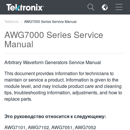
×
Tektronix
AWG7000 Series Service Manual
AWG7000 Series Service
Manual
ENGLISH
Arbitrary Waveform Generators Service Manual
FRANÇAIS
This document provides information for technicians to
DEUTSCH
maintain or service a product. Information is given to the
module level, and may include product care and cleaning
VIỆT NAM
tips, troubleshooting information, adjustments, and how to
replace parts.
简体中文
日本語
Это руководство относится к следующему:
한국어
AWG7101, AWG7102, AWG7051, AWG7052