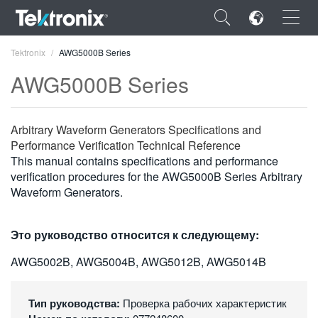
×
Tektronix
AWG5000B Series
AWG5000B Series
Arbitrary Waveform Generators Specifications and
ENGLISH
Performance Verification Technical Reference
This manual contains specifications and performance
FRANÇAIS
verification procedures for the AWG5000B Series Arbitrary
Waveform Generators.
DEUTSCH
VIỆT NAM
Это руководство относится к следующему:
简体中文
AWG5002B, AWG5004B, AWG5012B, AWG5014B
日本語
Тип руководства:
Проверка рабочих характеристик
한국어