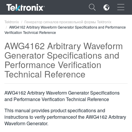
×
Tektronix
Генератор сигналов произвольной формы Tektronix
AWG4162 Arbitrary Waveform Generator Specifications and Performance
Verification Technical Reference
AWG4162 Arbitrary Waveform
Generator Specifications and
ENGLISH
Performance Verification
FRANÇAIS
Technical Reference
DEUTSCH
VIỆT NAM
AWG4162 Arbitrary Waveform Generator Specifications
and Performance Verification Technical Reference
简体中文
This manual provides product specifications and
日本語
instructions to verify performanceof the AWG4162 Arbitrary
Waveform Generator.
한국어