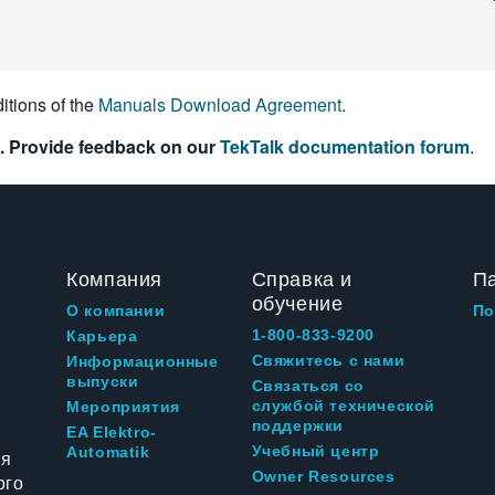
itions of the
Manuals Download Agreement
.
. Provide feedback on our
TekTalk documentation forum
.
Компания
Справка и
П
обучение
О компании
По
1-800-833-9200
Карьера
Свяжитесь с нами
Информационные
выпуски
Связаться со
службой технической
Мероприятия
поддержки
EA Elektro-
Учебный центр
Automatik
ия
Owner Resources
ого