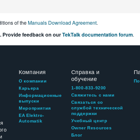
itions of the
Manuals Download Agreement
.
. Provide feedback on our
TekTalk documentation forum
.
Компания
Справка и
П
обучение
О компании
По
1-800-833-9200
Карьера
Свяжитесь с нами
Информационные
выпуски
Связаться со
службой технической
Мероприятия
поддержки
EA Elektro-
Учебный центр
Automatik
ия
Owner Resources
ого
Блог
и