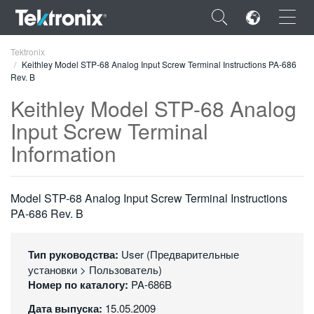
×
Tektronix
Keithley Model STP-68 Analog Input Screw Terminal Instructions PA-686
Rev. B
Keithley Model STP-68 Analog
Input Screw Terminal
ENGLISH
Information
FRANÇAIS
DEUTSCH
Model STP-68 Analog Input Screw Terminal Instructions
PA-686 Rev. B
VIỆT NAM
简体中文
Тип руководства:
User (Предварительные
установки > Пользователь)
日本語
Номер по каталогу:
PA-686B
한국어
Дата выпуска:
15.05.2009