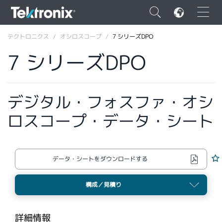
×
テクトロニクス
オシロスコープ
7 シリーズDPO
7 シリーズDPO
デジタル・フォスファ・オシ
ENGLISH
ロスコープ・データ・シート
FRANÇAIS
DEUTSCH
VIỆT NAM
データ・シートをダウンロードする
简体中文
構成／見積り
日本語
韓国語
詳細情報