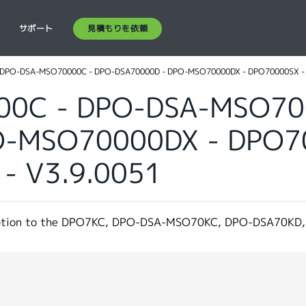
見積もりを依頼
ス
サポート
- DPO-DSA-MSO70000C - DPO-DSA70000D - DPO-MSO70000DX - DPO70000SX - D
000C - DPO-DSA-MSO70
O-MSO70000DX - DPO7
- V3.9.0051
 an option to the DPO7KC, DPO-DSA-MSO70KC, DPO-DSA7