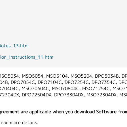
tes_13.htm
n_Instructions_11.htm
MSO5034, MSO5054, MSO5104, MSO5204, DPO5034B, D
4B, DPO7054C, DPO7104C, DPO7254C, DPO7354C, DP
O70404C, MSO70604C, MSO70804C, MSO71254C, MSO7
72304DX, DPO72504DX, DPO73304DX, MSO72304DX, MS
greement are applicable when you download Software from
read more details.