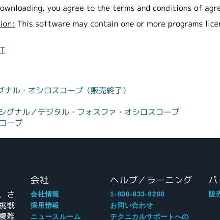
ownloading, you agree to the terms and conditions of agr
ion:
This software may contain one or more programs lic
NT
・シグナル・オシロスコープ（販売終了）
スド・シグナル／デジタル・フォスファ・オシロスコープ
スコープ
会社
ヘルプ／ラーニング
パ
、さ
会社情報
1-800-833-9200
販
挑戦
採用情報
お問い合わせ
複雑
ニュースルーム
テクニカルサポートへの