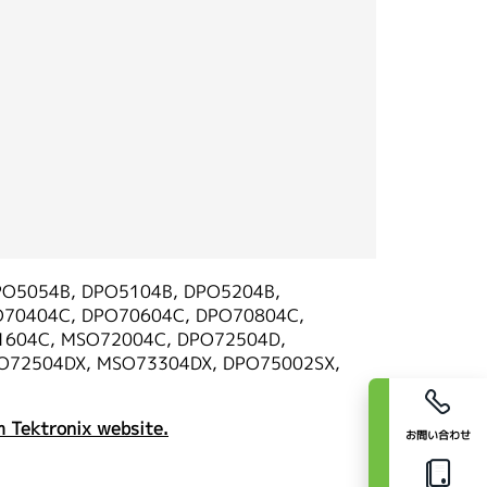
PO5054B, DPO5104B, DPO5204B,
O70404C, DPO70604C, DPO70804C,
1604C, MSO72004C, DPO72504D,
O72504DX, MSO73304DX, DPO75002SX,
 Tektronix website.
お問い合わせ