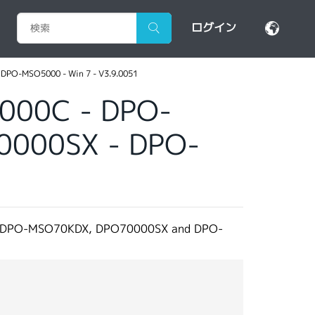
ログイン
PO-MSO5000 - Win 7 - V3.9.0051
000C - DPO-
0000SX - DPO-
0KD,DPO-MSO70KDX, DPO70000SX and DPO-