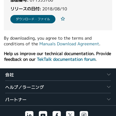
部品番号:
071335706
リリースの日付:
2018/08/10
ダウンロード・ファイル
By downloading, you agree to the terms and
conditions of the
Manuals Download Agreement
.
Help us improve our technical documentation. Provide
feedback on our
TekTalk documentation forum
.
会社
ヘルプ／ラーニング
パートナー