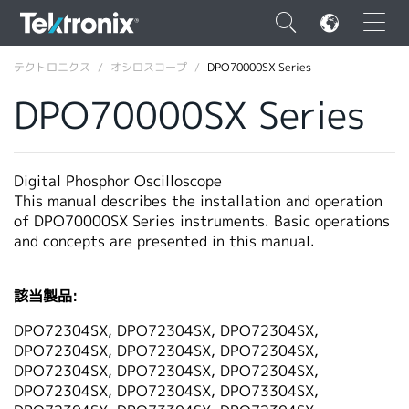
×
テクトロニクス
オシロスコープ
DPO70000SX Series
DPO70000SX Series
ENGLISH
Digital Phosphor Oscilloscope
This manual describes the installation and operation
FRANÇAIS
of DPO70000SX Series instruments. Basic operations
and concepts are presented in this manual.
DEUTSCH
VIỆT NAM
該当製品:
简体中文
DPO72304SX, DPO72304SX, DPO72304SX,
DPO72304SX, DPO72304SX, DPO72304SX,
日本語
DPO72304SX, DPO72304SX, DPO72304SX,
DPO72304SX, DPO72304SX, DPO73304SX,
韓国語