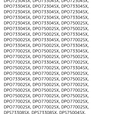
DPO72304SX, DPO73304SX, DPO72304SX,
繁體中文
DPO73304SX, DPO72304SX, DPO73304SX,
DPO72304SX, DPO73304SX, DPO72304SX,
DPO73304SX, DPO72304SX, DPO73304SX,
DPO72304SX, DPO73304SX, DPO75002SX,
DPO73304SX, DPO75002SX, DPO75002SX,
DPO73304SX, DPO75002SX, DPO73304SX,
DPO75002SX, DPO73304SX, DPO77002SX,
DPO73304SX, DPO75002SX, DPO73304SX,
DPO77002SX, DPO75002SX, DPO73304SX,
DPO77002SX, DPO75002SX, DPO75002SX,
DPO77002SX, DPO73304SX, DPO77002SX,
DPO75002SX, DPO77002SX, DPO73304SX,
DPO75002SX, DPO77002SX, DPO75002SX,
DPO73304SX, DPO77002SX, DPO75002SX,
DPO77002SX, DPO75002SX, DPO77002SX,
DPO75002SX, DPO75002SX, DPO77002SX,
DPO75002SX, DPO77002SX, DPO75002SX,
DPO77002SX, DPO77002SX, DPO77002SX,
DPO77002SX, DPO77002SX, DPO77002SX,
DPS73308SX, DPS73308SX, DPS75004SX,