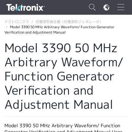
×
テクトロニクス
任意波形発生器（任意波形ジェネレータ）
Model 3390 50 MHz Arbitrary Waveform/ Function Generator
Verification and Adjustment Manual
Model 3390 50 MHz
Arbitrary Waveform/
ENGLISH
FRANÇAIS
Function Generator
DEUTSCH
Verification and
VIỆT NAM
Adjustment Manual
简体中文
日本語
Model 3390 50 MHz Arbitrary Waveform/ Function
韓国語