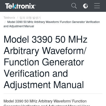
×
Tektronix
임의 파형 발생기
Model 3390 50 MHz Arbitrary Waveform/ Function Generator Verification
and Adjustment Manual
Model 3390 50 MHz
Arbitrary Waveform/
ENGLISH
FRANÇAIS
Function Generator
DEUTSCH
Verification and
VIỆT NAM
Adjustment Manual
简体中文
日本語
Model 3390 50 MHz Arbitrary Waveform/ Function
한국어