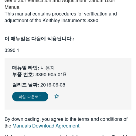
Generator Verification and Adjustment Manual User
繁體中文
Manual
This manual contains procedures for verification and
adjustment of the Keithley Instruments 3390.
이 매뉴얼은 다음에 적용됩니다.:
3390 1
매뉴얼 타입:
사용자
부품 번호:
3390-905-01B
릴리즈 날짜:
2016-06-08
파일 다운로드
By downloading, you agree to the terms and conditions of
the
Manuals Download Agreement
.