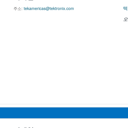
텍
주소:
tekamericas@tektronix.com
오