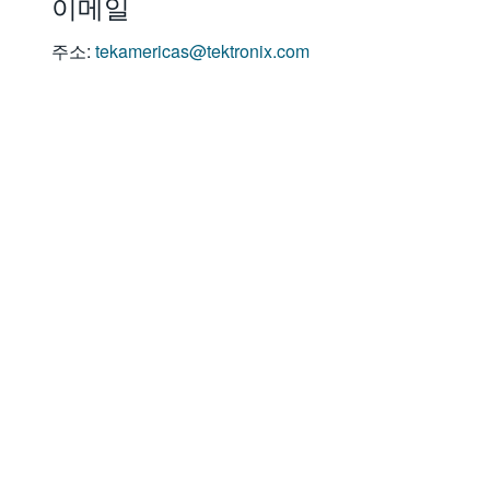
이메일
주소:
tekamericas@tektronix.com