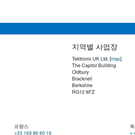
지역별 사업장
Tektronix UK Ltd. [
map
]
The Capitol Building
Oldbury
Bracknell
Berkshire
RG12 8FZ
프랑스
독
+33 169 86 80 16
+ 