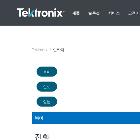
제품
솔루션
서비스
고객지
Tektronix
연락처
북미
인도
일본
북미
전화